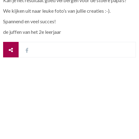
Kan je het resultaat goed verbergen voor de stoere papa’s?
We kijken uit naar leuke foto’s van jullie creaties :-).
Spannend en veel succes!
de juffen van het 2e leerjaar