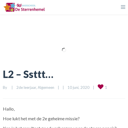
L2 – Ssttt…
1
By     
|
2de leerjaar
, 
Algemeen
|
|
10 juni, 2020    
|
Hallo,
Hoe lukt het met de 2e geheime missie?